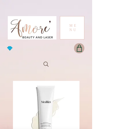
ME
NU